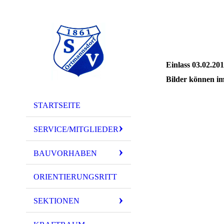
Einlass 03.02.20
Bilder können im
STARTSEITE
IMG_3974
IMG_3980
SERVICE/MITGLIEDER
IMG_3978
BAUVORHABEN
IMG_3979
ORIENTIERUNGSRITT
IMG_3977
IMG_3976
SEKTIONEN
IMG_3975