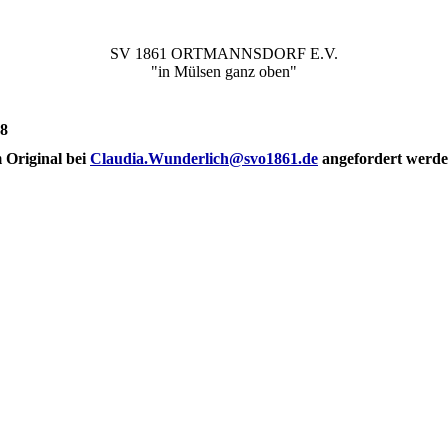
SV 1861 ORTMANNSDORF E.V.
"in Mülsen ganz oben"
18
 Original bei
Claudia.Wunderlich@svo1861.de
angefordert werd