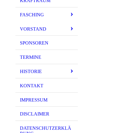
KRAFTRAUM
IMG_3981
FASCHING
IMG_3982
IMG_3983
VORSTAND
IMG_3984
SPONSOREN
IMG_3985
TERMINE
IMG_3986
IMG_3987
HISTORIE
IMG_3988
KONTAKT
IMPRESSUM
DISCLAIMER
DATENSCHUTZERKLÄ