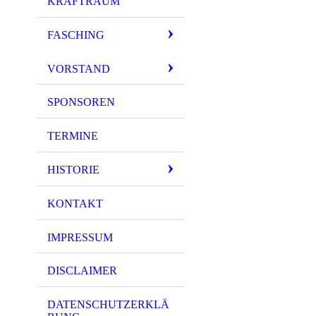
KRAFTRAUM
IMG_4326
FASCHING
IMG_4325
IMG_4328
VORSTAND
IMG_4329
SPONSOREN
IMG_4330
TERMINE
IMG_4339
IMG_4335
HISTORIE
IMG_4340
KONTAKT
IMPRESSUM
DISCLAIMER
DATENSCHUTZERKLÄ