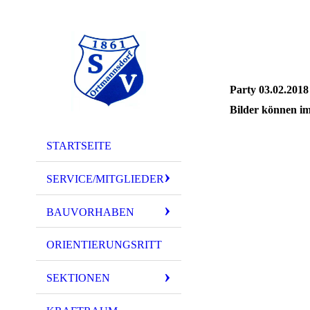
Party 03.02.2018
Bilder können im
STARTSEITE
IMG_4103
IMG_4106
SERVICE/MITGLIEDER
IMG_4107
BAUVORHABEN
IMG_4319
ORIENTIERUNGSRITT
IMG_4320
IMG_4323
SEKTIONEN
IMG_4324