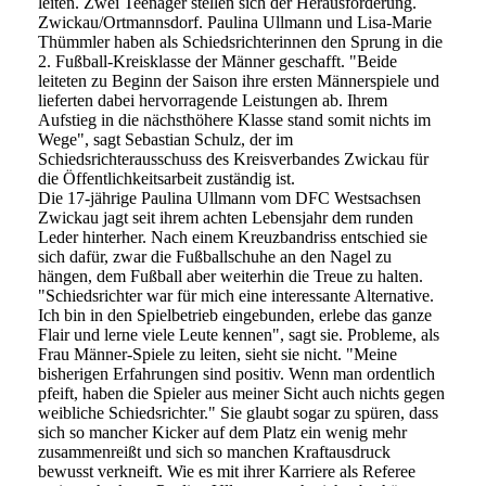
leiten. Zwei Teenager stellen sich der Herausforderung.
Zwickau/Ortmannsdorf. Paulina Ullmann und Lisa-Marie
Thümmler haben als Schiedsrichterinnen den Sprung in die
2. Fußball-Kreisklasse der Männer geschafft. "Beide
leiteten zu Beginn der Saison ihre ersten Männerspiele und
lieferten dabei hervorragende Leistungen ab. Ihrem
Aufstieg in die nächsthöhere Klasse stand somit nichts im
Wege", sagt Sebastian Schulz, der im
Schiedsrichterausschuss des Kreisverbandes Zwickau für
die Öffentlichkeitsarbeit zuständig ist.
Die 17-jährige Paulina Ullmann vom DFC Westsachsen
Zwickau jagt seit ihrem achten Lebensjahr dem runden
Leder hinterher. Nach einem Kreuzbandriss entschied sie
sich dafür, zwar die Fußballschuhe an den Nagel zu
hängen, dem Fußball aber weiterhin die Treue zu halten.
"Schiedsrichter war für mich eine interessante Alternative.
Ich bin in den Spielbetrieb eingebunden, erlebe das ganze
Flair und lerne viele Leute kennen", sagt sie. Probleme, als
Frau Männer-Spiele zu leiten, sieht sie nicht. "Meine
bisherigen Erfahrungen sind positiv. Wenn man ordentlich
pfeift, haben die Spieler aus meiner Sicht auch nichts gegen
weibliche Schiedsrichter." Sie glaubt sogar zu spüren, dass
sich so mancher Kicker auf dem Platz ein wenig mehr
zusammenreißt und sich so manchen Kraftausdruck
bewusst verkneift. Wie es mit ihrer Karriere als Referee