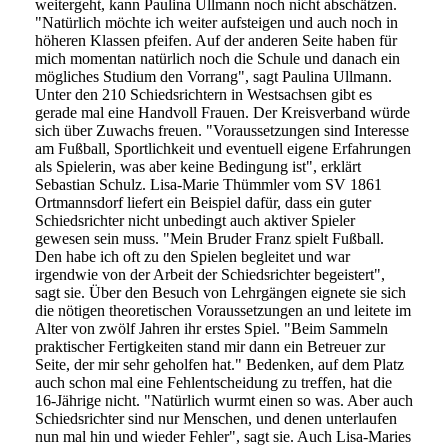
weitergeht, kann Paulina Ullmann noch nicht abschätzen.
"Natürlich möchte ich weiter aufsteigen und auch noch in
höheren Klassen pfeifen. Auf der anderen Seite haben für
mich momentan natürlich noch die Schule und danach ein
mögliches Studium den Vorrang", sagt Paulina Ullmann.
Unter den 210 Schiedsrichtern in Westsachsen gibt es
gerade mal eine Handvoll Frauen. Der Kreisverband würde
sich über Zuwachs freuen. "Voraussetzungen sind Interesse
am Fußball, Sportlichkeit und eventuell eigene Erfahrungen
als Spielerin, was aber keine Bedingung ist", erklärt
Sebastian Schulz. Lisa-Marie Thümmler vom SV 1861
Ortmannsdorf liefert ein Beispiel dafür, dass ein guter
Schiedsrichter nicht unbedingt auch aktiver Spieler
gewesen sein muss. "Mein Bruder Franz spielt Fußball.
Den habe ich oft zu den Spielen begleitet und war
irgendwie von der Arbeit der Schiedsrichter begeistert",
sagt sie. Über den Besuch von Lehrgängen eignete sie sich
die nötigen theoretischen Voraussetzungen an und leitete im
Alter von zwölf Jahren ihr erstes Spiel. "Beim Sammeln
praktischer Fertigkeiten stand mir dann ein Betreuer zur
Seite, der mir sehr geholfen hat." Bedenken, auf dem Platz
auch schon mal eine Fehlentscheidung zu treffen, hat die
16-Jährige nicht. "Natürlich wurmt einen so was. Aber auch
Schiedsrichter sind nur Menschen, und denen unterlaufen
nun mal hin und wieder Fehler", sagt sie. Auch Lisa-Maries