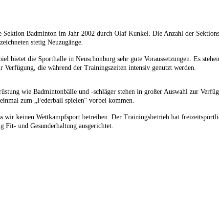
 Sektion Badminton im Jahr 2002 durch Olaf Kunkel. Die Anzahl der Sektionsm
rzeichneten stetig Neuzugänge.
iel bietet die Sporthalle in Neuschönburg sehr gute Voraussetzungen. Es stehe
ur Verfügung, die während der Trainingszeiten intensiv genutzt werden.
üstung wie Badmintonbälle und -schläger stehen in großer Auswahl zur Verfüg
ns einmal zum „Federball spielen“ vorbei kommen.
s wir keinen Wettkampfsport betreiben. Der Trainingsbetrieb hat freizeitsportl
ung Fit- und Gesunderhaltung ausgerichtet.